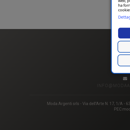
web, p
ha forn
P
cookies
Dettag
INFO@MODAAR
Moda Argenti srls - Via dell’Arte N. 17, 1/A 
PEC:moda