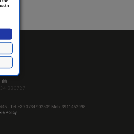
i che
nostri
it
734 330727
8120445 - Tel. +39 0734.902509 Mob. 3911452998
ie Policy