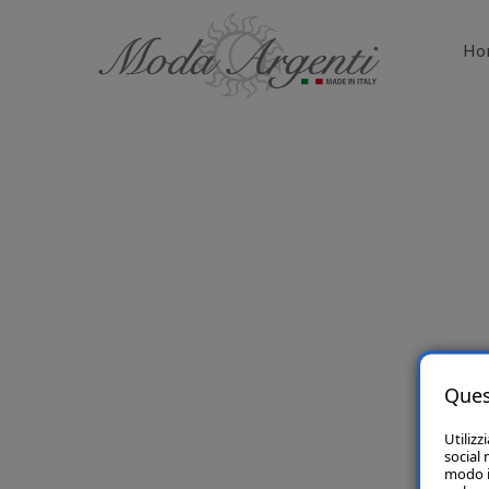
Ho
Ques
Utilizz
social 
modo in