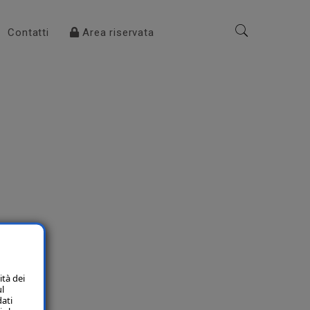
Contatti
Area riservata
ità dei
ul
dati