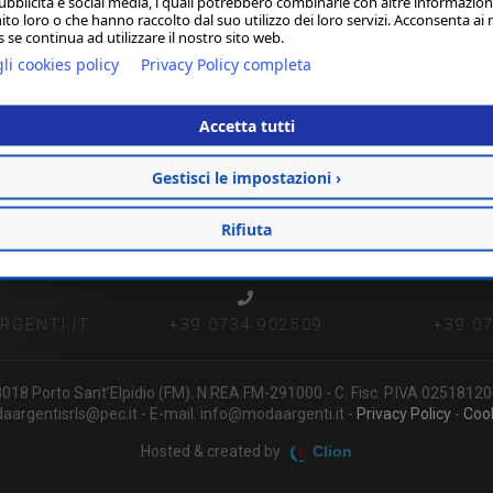
ubblicità e social media, i quali potrebbero combinarle con altre informazion
ito loro o che hanno raccolto dal suo utilizzo dei loro servizi. Acconsenta ai 
er maggiori informazioni contattaci su
info@modaargenti.
 se continua ad utilizzare il nostro sito web.
li cookies policy
Privacy Policy completa
Accetta tutti
Gestisci le impostazioni ›
Rifiuta
GENTI.IT
+39 0734 902509
+39 0
- 63018 Porto Sant’Elpidio (FM). N.REA FM-291000 - C. Fisc. P.IVA 0251
argentisrls@pec.it - E-mail. info@modaargenti.it -
Privacy Policy
-
Cook
Hosted & created by
Clion